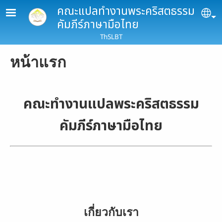
Skip to main content
คณะแปลทำงานพระคริสตธรรม
Se
คัมภีร์ภาษามือไทย
ThSLBT
หน้าแรก
คณะทำงานแปลพระคริสตธรรม
คัมภีร์ภาษามือไทย
เกี่ยวกับเรา