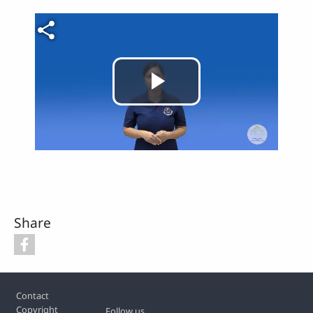
Video file
Play
Video
Share
Footer
Contact
Copyright
Follow us