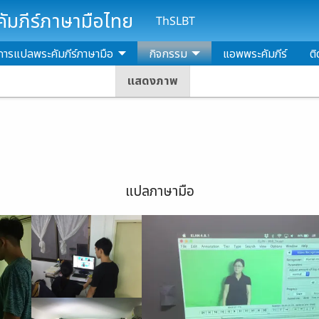
มภีร์ภาษามือไทย
ThSLBT
การแปลพระคัมภีร์ภาษามือ
กิจกรรม
แอพพระคัมภีร์
ติ
แสดงภาพ
แปลภาษามือ