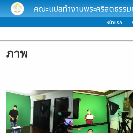
Skip to main content
คณะแปลทำงานพระคริสตธรรมคั
หน้าแรก
ภาพ