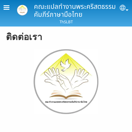
Skip to main content
คณะแปลทำงานพระคริสตธรรม
Se
คัมภีร์ภาษามือไทย
ThSLBT
ติดต่อเรา