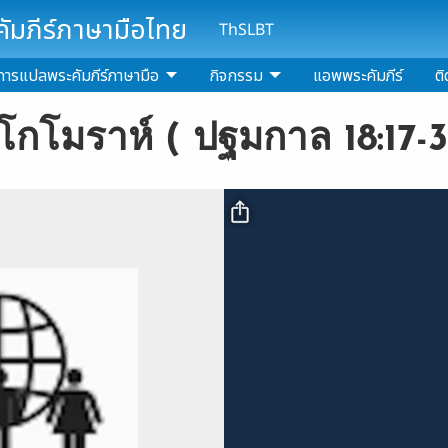
มภีร์ภาษามือไทย
ThSLBT
การแปลพระคัมภีร์ภาษามือ
กิจกรรม
แอพพระคัมภีร์
ติ
ะโกโมราห์ ( ปฐมกาล 18:17-3
Video file