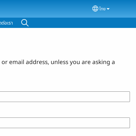
ไทย
Select your lan
ดต่อเรา
or email address, unless you are asking a