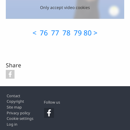
Only accept video cookies
<
76
77
78
79
80
>
Share
Footer
Contact
Copyright
Follow us
Site map
Privacy policy
Cookie settings
Log in