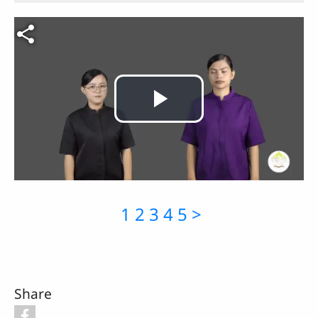
Video file
Play
Video
1
2
3
4
5
>
Share