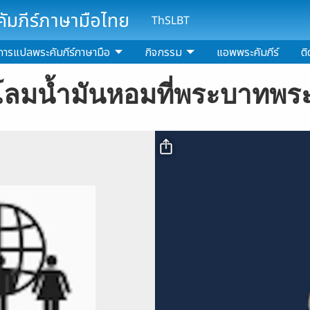
มภีร์ภาษามือไทย
ThSLBT
การแปลพระคัมภีร์ภาษามือ
กิจกรรม
แอพพระคัมภีร์
ติ
ปชโลมน้ำมันหอมที่พระบาทพระเ
Video file