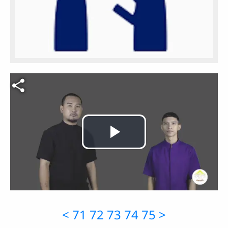
Video file
Play
Video
<
71
72
73
74
75
>