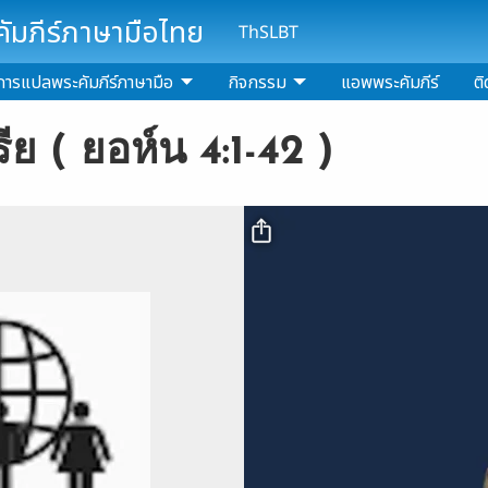
มภีร์ภาษามือไทย
ThSLBT
การแปลพระคัมภีร์ภาษามือ
กิจกรรม
แอพพระคัมภีร์
ติ
ีย ( ยอห์น 4:1-42 )
Video file