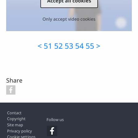
Accept all cookies
Only accept video cookies
<
51
52
53
54
55
>
Share
Footer
Contact
Copyright
Follow us
Site map
Privacy policy
Cookie settings