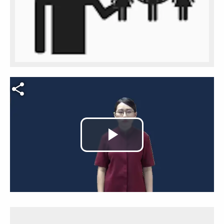
Video file
Play
Video