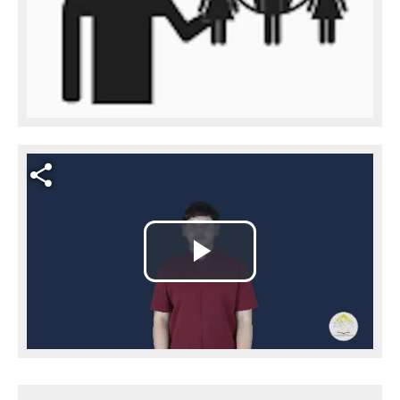
Video file
Play
Video