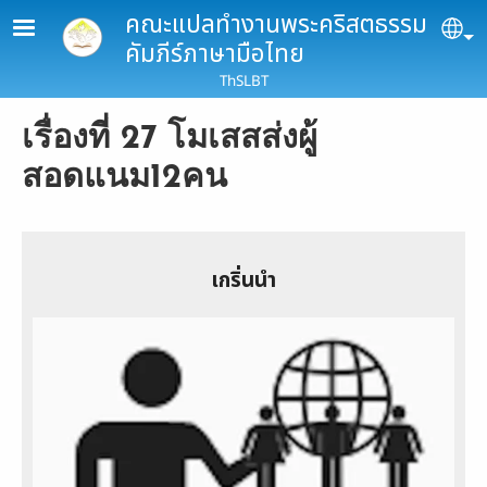
Skip to main content
คณะแปลทำงานพระคริสตธรรม
Se
คัมภีร์ภาษามือไทย
ThSLBT
เรื่องที่ 27 โมเสสส่งผู้
สอดแนม12คน
เกริ่นนำ