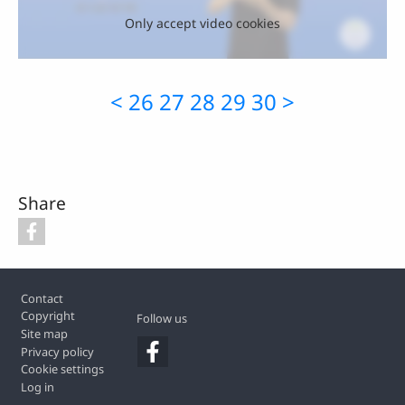
Only accept video cookies
<
26
27
28
29
30
>
Share
Footer
Contact
Copyright
Follow us
Site map
Privacy policy
Cookie settings
Log in