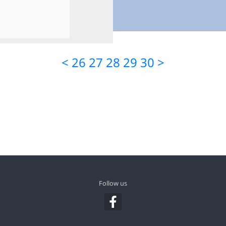
<
26
27
28
29
30
>
Follow us