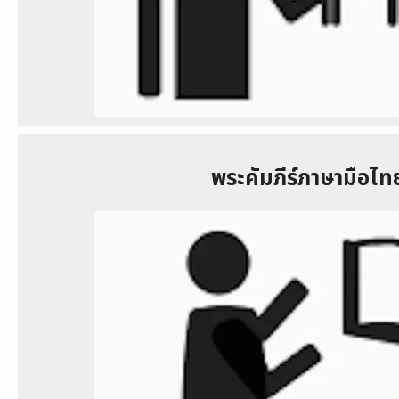
พระคัมภีร์ภาษามือไท