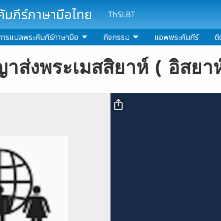
มภีร์ภาษามือไทย
ThSLBT
การแปลพระคัมภีร์ภาษามือ
กิจกรรม
แอพพระคัมภีร์
ติ
ญาส่งพระเมสสิยาห์ ( อิสยาห์ 
Video file