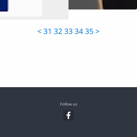
<
31
32
33
34
35
>
Follow us