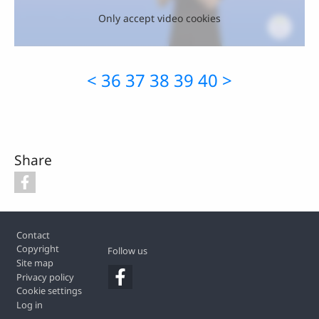
Only accept video cookies
<
36
37
38
39
40
>
Share
Footer
Contact
Copyright
Follow us
Site map
Privacy policy
Cookie settings
Log in