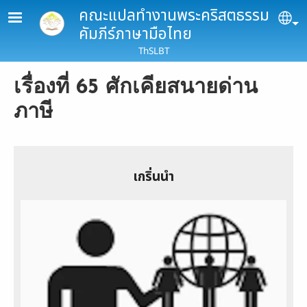
Skip to main content
คณะแปลทำงานพระคริสตธรรม
Se
คัมภีร์ภาษามือไทย
ThSLBT
เรื่องที่ 65 ศักเคียสนายด่าน
ภาษี
เกริ่นนำ