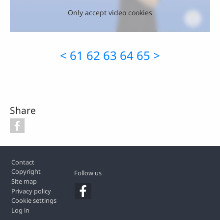
Only accept video cookies
<
61
62
63
64
65
>
Share
Footer
Contact
Copyright
Follow us
Site map
Privacy policy
Cookie settings
Log in