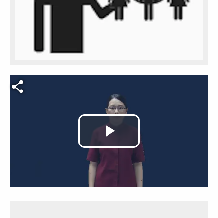
Video file
Play
Video