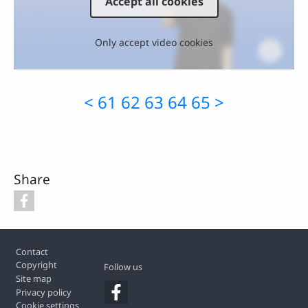
Accept all cookies
Only accept video cookies
<
61
62
63
64
65
>
Share
Footer
Contact
Copyright
Follow us
Site map
Privacy policy
Cookie settings