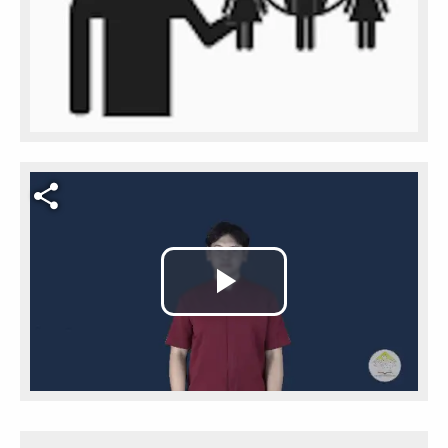
Video file
Play
Video