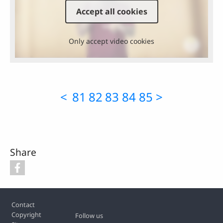
Accept all cookies
Only accept video cookies
<
81
82
83
84
85
>
Share
Footer
Contact
Copyright
Follow us