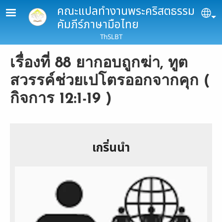
Skip to main content
คณะแปลทำงานพระคริสตธรรม
Se
คัมภีร์ภาษามือไทย
ThSLBT
เรื่องที่ 88 ยากอบถูกฆ่า, ทูต
สวรรค์ช่วยเปโตรออกจากคุก (
กิจการ 12:1-19 )
เกริ่นนำ