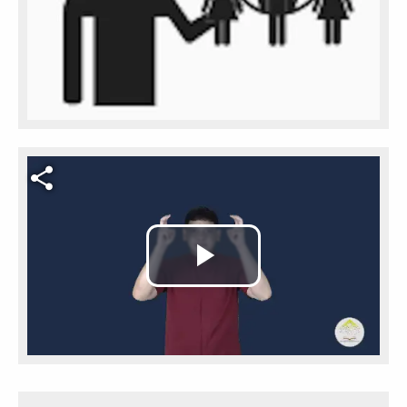
Video file
Play
Video