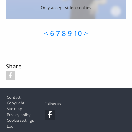
Only accept video cookies
<
6
7
8
9
10
>
Share
Footer
Contact
Copyright
Follow us
Site map
Privacy policy
Cookie settings
Log in