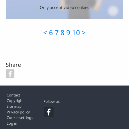
Only accept video cookies
<
6
7
8
9
10
>
Share
Footer
Contact
Copyright
Follow us
Site map
Privacy policy
Cookie settings
Log in