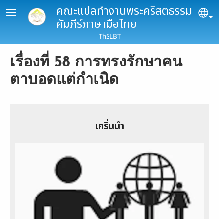
Skip to main content
คณะแปลทำงานพระคริสตธรรม
Se
คัมภีร์ภาษามือไทย
ThSLBT
เรื่องที่ 58 การทรงรักษาคน
ตาบอดแต่กำเนิด
เกริ่นนำ