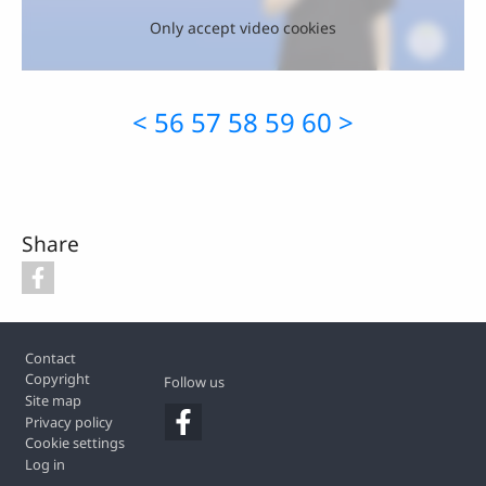
Only accept video cookies
<
56
57
58
59
60
>
Share
Footer
Contact
Copyright
Follow us
Site map
Privacy policy
Cookie settings
Log in