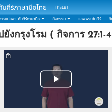
มภีร์ภาษามือไทย
ThSLBT
การแปลพระคัมภีร์ภาษามือ
กิจกรรม
แอพพระคัมภีร์
ติ
ปยังกรุงโรม ( กิจการ 27:1-44
Video file
Play
Video