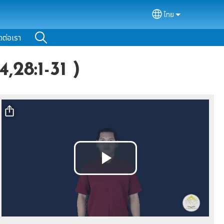
ไทย
Select your lan
ดต่อเรา
,28:1-31 )
Video file
Play
Video