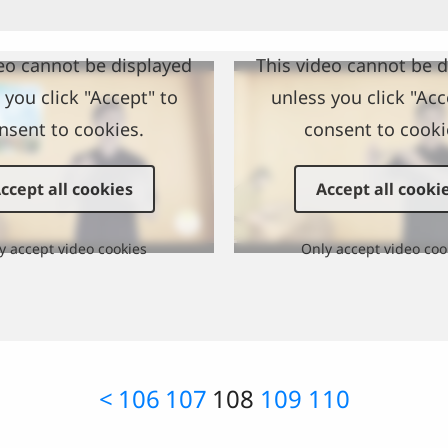
eo cannot be displayed
This video cannot be 
 you click "Accept" to
unless you click "Acc
nsent to cookies.
consent to cooki
ccept all cookies
Accept all cooki
y accept video cookies
Only accept video coo
<
106
107
108
109
110