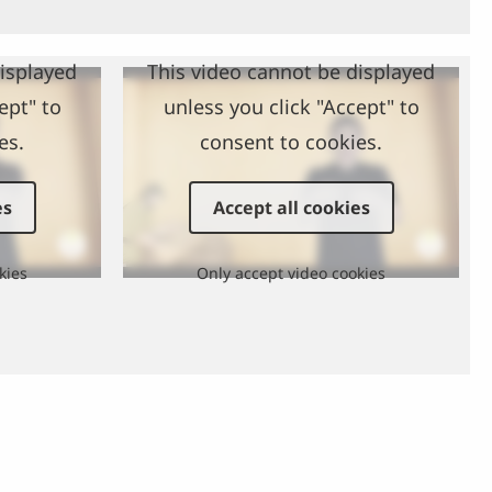
displayed
This video cannot be displayed
ept" to
unless you click "Accept" to
es.
consent to cookies.
es
Accept all cookies
kies
Only accept video cookies