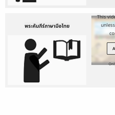
This vid
unless
พระคัมภีร์ภาษามือไทย
co
A
Onl