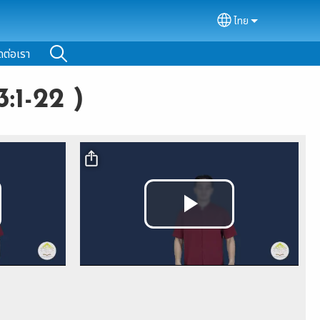
ไทย
Select your lan
ดต่อเรา
3:1-22 )
Video file
y
Play
deo
Video