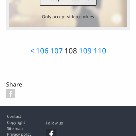
Only accept video cookies
<
106
107
108
109
110
Share
Footer
Contact
Copyright
Follow us
Site map
Privacy policy